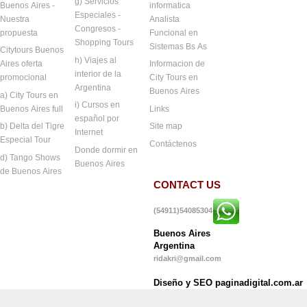
g) Servicios
Buenos Aires -
informatica
Especiales -
Nuestra
Analista
Congresos -
propuesta
Funcional en
Shopping Tours
Sistemas Bs As
Citytours Buenos
h) Viajes al
Aires oferta
Informacion de
interior de la
promocional
City Tours en
Argentina
Buenos Aires
a) City Tours en
i) Cursos en
Buenos Aires full
Links
español por
b) Delta del Tigre
Site map
Internet
Especial Tour
Contáctenos
Donde dormir en
d) Tango Shows
Buenos Aires
de Buenos Aires
CONTACT US
(54911)54085304
Buenos Aires
Argentina
ridakri@gmail.com
Diseño y SEO paginadigital.com.ar