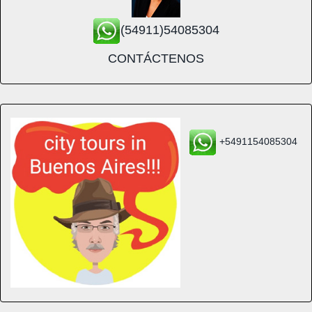
(54911)54085304
CONTÁCTENOS
+5491154085304