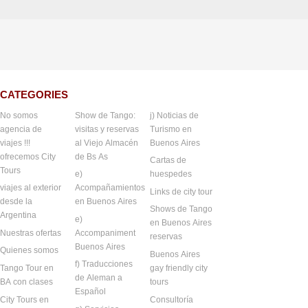
CATEGORIES
No somos
Show de Tango:
j) Noticias de
agencia de
visitas y reservas
Turismo en
viajes !!!
al Viejo Almacén
Buenos Aires
ofrecemos City
de Bs As
Cartas de
Tours
e)
huespedes
viajes al exterior
Acompañamientos
Links de city tour
desde la
en Buenos Aires
Shows de Tango
Argentina
e)
en Buenos Aires
Nuestras ofertas
Accompaniment
reservas
Buenos Aires
Quienes somos
Buenos Aires
f) Traducciones
Tango Tour en
gay friendly city
de Aleman a
BA con clases
tours
Español
City Tours en
Consultoría