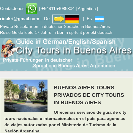
Contáctenos
+5491154085304
|
| Argentina |
ridakri@gmail.com
De
Es
|
|
Private Reisefahrten in deutscher Sprache in Buenos Aires.
Reise Guide lebte 17 Jahre in Berlín sprIcht perfekt deutsch
BUENOS AIRES TOURS
PRIVADOS DE CITY TOURS
IN BUENOS AIRES
Ofrecemos servicios de guia de city
tours nacionales e internacionales en el país para agencias
de viajes autorizadas por el Ministerio de Turismo de la
Nación Argentina.