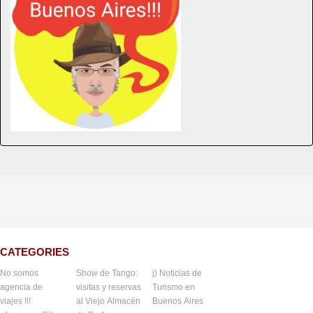
CATEGORIES
No somos
Show de Tango:
j) Noticias de
agencia de
visitas y reservas
Turismo en
viajes !!!
al Viejo Almacén
Buenos Aires