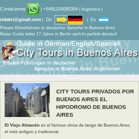
Contáctenos
+5491154085304
|
| Argentina |
ridakri@gmail.com
De
Es
|
|
Private Reisefahrten in deutscher Sprache in Buenos Aires.
Reise Guide lebte 17 Jahre in Berlín sprIcht perfekt deutsch
CITY TOURS PRIVADOS POR
BUENOS AIRES EL
HIPODROMO DE BUENOS
AIRES
El Viejo Almacén
es el famoso show de tango de Buenos Aires,
el más antiguo y tradicional