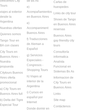
ofrecemos City
de Bs As
Cartas de
Tours
e)
huespedes
viajes al exterior
Acompañamientos
Links de city tour
desde la
en Buenos Aires
Shows de Tango
Argentina
e)
en Buenos Aires
Nuestras ofertas
Accompaniment
reservas
Buenos Aires
Quienes somos
Buenos Aires
f) Traducciones
Tango Tour en
gay friendly city
de Aleman a
BA con clases
tours
Español
City Tours en
Consultoría
g) Servicios
Buenos Aires -
informatica
Especiales -
Nuestra
Analista
Congresos -
propuesta
Funcional en
Shopping Tours
Sistemas Bs As
Citytours Buenos
h) Viajes al
Aires oferta
Informacion de
interior de la
promocional
City Tours en
Argentina
Buenos Aires
a) City Tours en
i) Cursos en
Buenos Aires full
Links
español por
b) Delta del Tigre
Site map
Internet
Especial Tour
Contáctenos
Donde dormir en