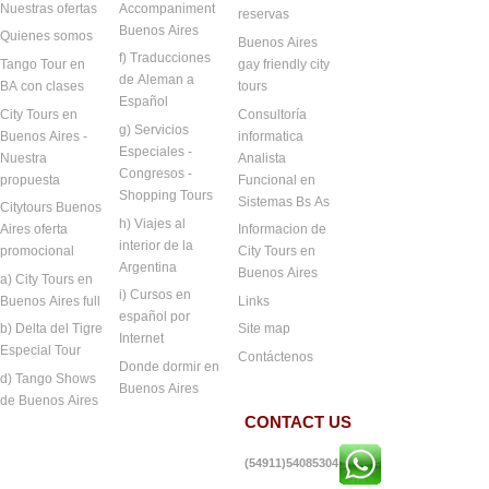
Nuestras ofertas
Accompaniment
reservas
Buenos Aires
Quienes somos
Buenos Aires
f) Traducciones
Tango Tour en
gay friendly city
de Aleman a
BA con clases
tours
Español
City Tours en
Consultoría
g) Servicios
Buenos Aires -
informatica
Especiales -
Nuestra
Analista
Congresos -
propuesta
Funcional en
Shopping Tours
Sistemas Bs As
Citytours Buenos
h) Viajes al
Aires oferta
Informacion de
interior de la
promocional
City Tours en
Argentina
Buenos Aires
a) City Tours en
i) Cursos en
Buenos Aires full
Links
español por
b) Delta del Tigre
Site map
Internet
Especial Tour
Contáctenos
Donde dormir en
d) Tango Shows
Buenos Aires
de Buenos Aires
CONTACT US
(54911)54085304