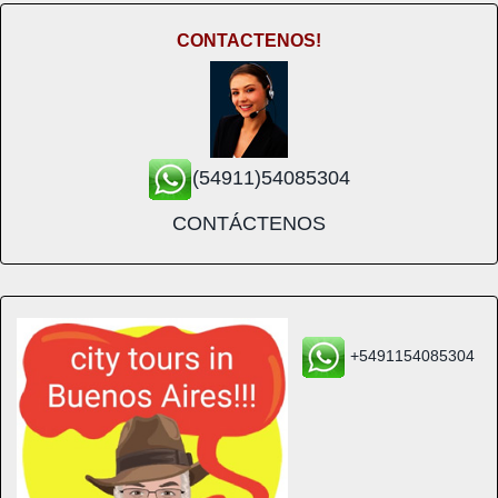
CONTACTENOS!
(54911)54085304
CONTÁCTENOS
+5491154085304