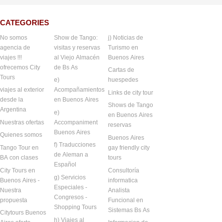
CATEGORIES
No somos
Show de Tango:
j) Noticias de
agencia de
visitas y reservas
Turismo en
viajes !!!
al Viejo Almacén
Buenos Aires
ofrecemos City
de Bs As
Cartas de
Tours
e)
huespedes
viajes al exterior
Acompañamientos
Links de city tour
desde la
en Buenos Aires
Shows de Tango
Argentina
e)
en Buenos Aires
Nuestras ofertas
Accompaniment
reservas
Buenos Aires
Quienes somos
Buenos Aires
f) Traducciones
Tango Tour en
gay friendly city
de Aleman a
BA con clases
tours
Español
City Tours en
Consultoría
g) Servicios
Buenos Aires -
informatica
Especiales -
Nuestra
Analista
Congresos -
propuesta
Funcional en
Shopping Tours
Sistemas Bs As
Citytours Buenos
h) Viajes al