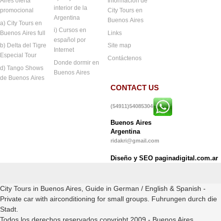
Aires oferta
Informacion de
interior de la
promocional
City Tours en
Argentina
Buenos Aires
a) City Tours en
i) Cursos en
Buenos Aires full
Links
español por
b) Delta del Tigre
Site map
Internet
Especial Tour
Contáctenos
Donde dormir en
d) Tango Shows
Buenos Aires
de Buenos Aires
CONTACT US
(54911)54085304
Buenos Aires
Argentina
ridakri@gmail.com
Diseño y SEO paginadigital.com.ar
City Tours in Buenos Aires, Guide in German / English & Spanish -
Private car with airconditioning for small groups. Fuhrungen durch die
Stadt.
Todos los derechos reservados copyright 2009.- Buenos Aires