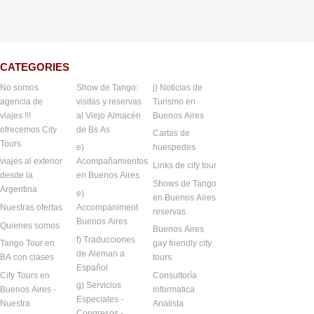
CATEGORIES
No somos
Show de Tango:
j) Noticias de
agencia de
visitas y reservas
Turismo en
viajes !!!
al Viejo Almacén
Buenos Aires
ofrecemos City
de Bs As
Cartas de
Tours
e)
huespedes
viajes al exterior
Acompañamientos
Links de city tour
desde la
en Buenos Aires
Shows de Tango
Argentina
e)
en Buenos Aires
Nuestras ofertas
Accompaniment
reservas
Buenos Aires
Quienes somos
Buenos Aires
f) Traducciones
Tango Tour en
gay friendly city
de Aleman a
BA con clases
tours
Español
City Tours en
Consultoría
g) Servicios
Buenos Aires -
informatica
Especiales -
Nuestra
Analista
Congresos -