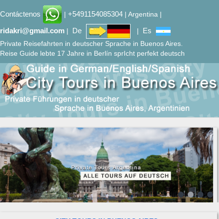
Contáctenos
+5491154085304
|
| Argentina |
ridakri@gmail.com
De
Es
|
|
Private Reisefahrten in deutscher Sprache in Buenos Aires.
Reise Guide lebte 17 Jahre in Berlín sprIcht perfekt deutsch
Previous
Next