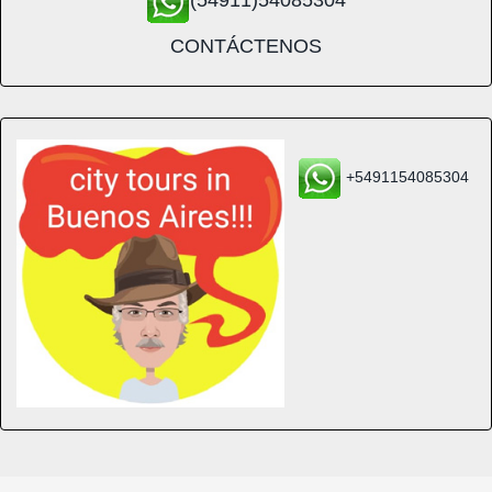
(54911)54085304
CONTÁCTENOS
+5491154085304